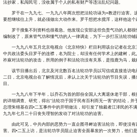
法抄家，私闯民宅，没收属于个人的私有财产等违法乱纪问题。
罗干在一九九七、一九九八年两次想把法轮功诬为×教进行迫害。
要想继续往上升，就必须做出大动作来。罗干想把水搅浑，这样他这个
罗干搜集不到资料也很着急。他发现公安部这些负责气功的人都很
编制改了，原来管气功和懂气功的人一律调走，为下一步打压法轮功铺
一九九八年五月北京电视台《北京特快》栏目利用该台记者在北京
中共政法委头目罗干的连襟，名为院士，却没有任何学术上的建树，此
祚庥对法轮功的攻击，所用的例子和法轮功没有关系，是指鹿为马，栽
该节目播出后，北京及河北数百名法轮功学员以写信或直接造访电
二日，北京电视台在了解情况后，承认上次关于法轮功的节目失误，播
目。
一九九八年下半年，以乔石为首的部份全国人大离退休老干部，根
的详细调查、研究，得出“法轮功于国于民有百利而无一害”的结论，
总理朱镕基在四•二五事件中的开明做法，却引发了独裁者江泽民的不
九九年七月二十日丧失理智的发动了对法轮功的迫害。
由此可见，中共内部的恶势力一直企图寻衅迫害法轮功，即使没有
害。四•二五上访，是法轮功学员阻止迫害全面暴发的一次努力，他们是