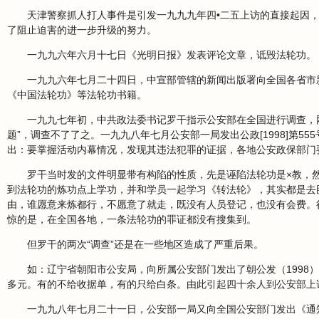
天津警察抓人打人事件是引发一九九九年四•二五上访的直接起因
了阻止迫害的进一步升级的努力。
一九九六年六月十七日《光明日报》发表评论文章，诋毁法轮功。
一九九六年七月二十四日，中宣部管辖的新闻出版署向全国各省市
《中国法轮功》等法轮功书籍。
一九九七年初，中共政法委书记罗干指示公安部在全国进行调查，
题”，调查不了了之。一九九八年七月公安部一局发出公政[1998]第
出：要掌握活动内幕情况，发现其违法犯罪的证据，各地公安政保部门
罗干当时发的文件明显带有构陷的性质，先是诬陷法轮功是×教，然
到法轮功的炼功点上学功，并和学员一起学习《转法轮》，其实都是去
由，谁愿意来炼都行，不愿意了就走，既没有人员登记，也没有会费。
惊的是，在全国各地，一条法轮功的罪证都没有搜集到。
但罗干的两次“调查”还是在一些地区造成了严重后果。
如：辽宁省朝阳市公安局，向所属公安部门发出了朝公发（1998
多元。有的不给收据单，有的只给白条。由此引起四十余人到公安部上
一九九八年七月二十一日，公安部一局又向全国公安部门发出《通