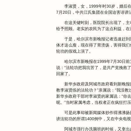
李淑贤，女，1999年时30岁，婚
7月20日，中共江氏集团在全国迫害诽
在这关键时刻，医院院长出现了，主
给予照顾。老实的农民为了这点利益，在
于是，哈尔滨市新晚报记者迅速赶到
体才这么瘦，现在得了胃溃疡，害得我们
轮功的假戏上演了。
哈尔滨市新晚报在1999年7月30
说：“法轮功把我坑苦了，是共产党挽救
回家了。
新华乡政府及阿城市政府看到新晚报
教李淑贤练的法轮功？”亲属说：“我没
新华乡政府干部对李淑贤的家属说：“你
呢。”当时家属考虑，当权者正在疯狂打
可是此事却被新闻媒体炒作得沸沸扬
谤法轮功的所谓1400例中，又在中央
阿城市强行办洗脑班的时候，又拿出