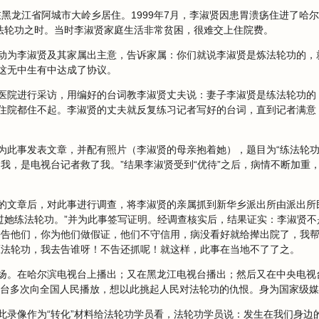
后在黑龙江省阿城市大岭乡居住。1999年7月，李淑贤因患胃溃疡住进了哈
谤法轮功之时。当时李淑贤家庭生活非常贫困，很难交上住院费。
动为李淑贤及其家属出主意，告诉家属：你们就说李淑贤是炼法轮功的，
这无中生有中达成了协议。
医院进行采访，用编好的台词教李淑贤丈夫说：妻子李淑贤是练法轮功的，
住院都住不起。李淑贤的丈夫就反复练习记者写好的台词，直到记者满意
日前为此事发表文章，并配有照片（李淑贤的母亲抱着她），题目为“练法轮
了我，是电视台记者救了我。”结果李淑贤受到“优待”之后，病情不断加重
的文章后，对此事进行调查，将李淑贤的亲属抓到新华乡派出所由派出所
教过她练法轮功。”并为此事签写证明。经调查核实后，结果证实：李淑贤
去告他们，你为他们做假证，他们不守信用，病没看好就给撵出院了，我
压法轮功，我去告谁呀！不告还抓呢！就这样，此事在当地不了了之。
扬。在哈尔滨电视台上播出；又在黑龙江电视台播出；然后又在中央电视台
电视台多次向全国人民播放，想以此挑起人民对法轮功的仇恨。身为国家级
此录像作为“转化”材料给法轮功学员看，法轮功学员说：发生在我们身边