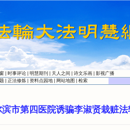
窗
|
时事评论
|
明慧期刊
|
天人之间
|
诗文乐画
|
影视广播
题
|
正法修炼
|
资料点园地
|
网站地图
|
检索
尔滨市第四医院诱骗李淑贤栽赃法