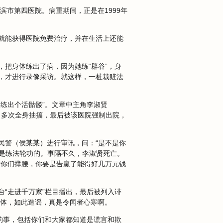
尔滨市第四医院。病重期间，正是在1999年
就能获得医院免费治疗，并在生活上还能
把身体练出了病，因为她练“辟谷”，身
，才进行录像采访。就这样，一桩栽赃法
功练出个活骷髅”。文章中主角李淑贤
，多次全身抽搐，最后被该医院强制出院，
民警（侯某某）进行审讯，问：“是不是你
不是练法轮功的。事隔不久，李淑贤死亡。
帮你们撑腰，你要是告赢了能得好几万元钱
“走进千万家”栏目播出，最后被列入诽
媒体，如此造谣，真是令闻者心寒啊。
的事，包括你们和大家都知道是谎言和欺