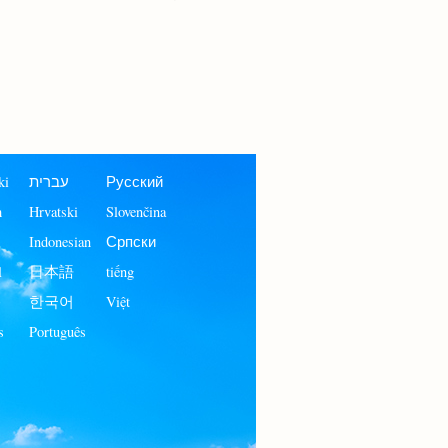
ki
עברית
Русский
h
Hrvatski
Slovenčina
Indonesian
Српски
l
日本語
tiếng
ف
한국어
Việt
s
Português